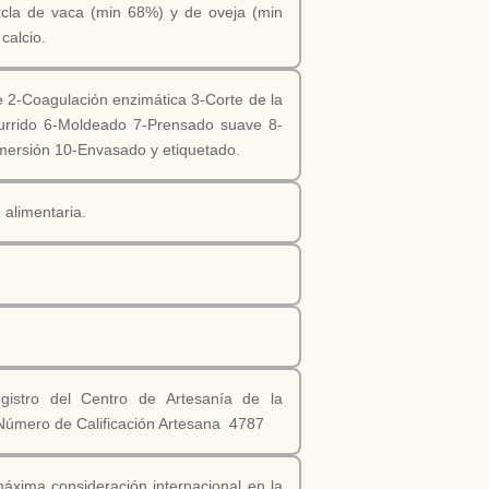
cla de vaca (min 68%) y de oveja (min
calcio.
e 2-Coagulación enzimática 3-Corte de la
currido 6-Moldeado 7-Prensado suave 8-
mersión 10-Envasado y etiquetado.
d alimentaria.
.
egistro del Centro de Artesanía de la
úmero de Calificación Artesana 4787
áxima consideración internacional en la