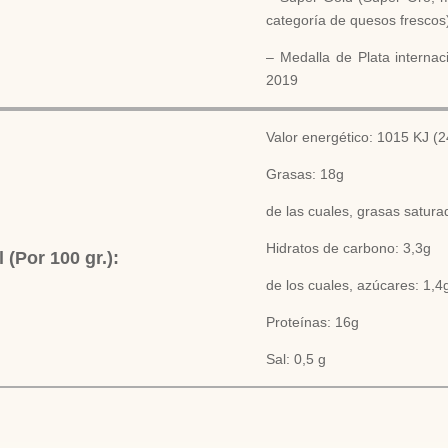
categoría de quesos fresco
– Medalla de Plata interna
2019
Valor energético: 1
015 KJ (2
Grasas: 18g
de las cuales, grasas satura
Hidratos de carbono: 3,3g
l
(Por 100 gr.):
de los cuales, azúcares: 1,4
Proteínas:
16g
Sal: 0
,5 g