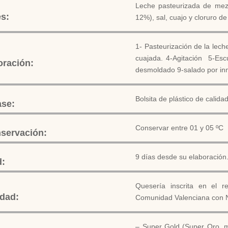
Leche pasteurizada de mez
es:
12%), sal, cuajo y cloruro de 
1- Pasteurización de la lech
cuajada. 4-Agitación 5-Es
oración:
desmoldado 9-salado por in
Bolsita de plástico de calida
ase:
Conservar entre 01 y 05 ºC
servación:
9 días desde su elaboración
d:
Quesería inscrita en el r
idad:
Comunidad Valenciana con N
– Super Gold (Super Oro, m